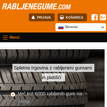
RABLJENEGUME
.COM
PRIJAVA
KOŠARICA
E-mail:
Slovenia
Menü
Geslo:
Registracija
PRIJAVITE SE
Spletna trgovina z rabljenimi gumami
in platišči
Več kot 6000 rabljenih gum na
zalogi