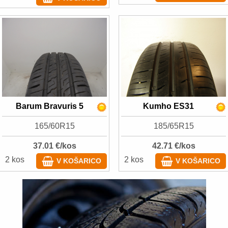
Barum Bravuris 5
Kumho ES31
165/60R15
185/65R15
37.01 €/kos
42.71 €/kos
2 kos
2 kos
V KOŠARICO
V KOŠARICO