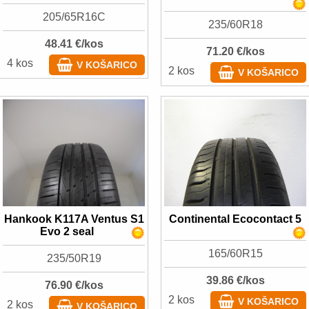
205/65R16C
235/60R18
48.41 €/kos
71.20 €/kos
4 kos
V KOŠARICO
2 kos
V KOŠARICO
Hankook K117A Ventus S1
Continental Ecocontact 5
Evo 2 seal
165/60R15
235/50R19
39.86 €/kos
76.90 €/kos
2 kos
V KOŠARICO
2 kos
V KOŠARICO