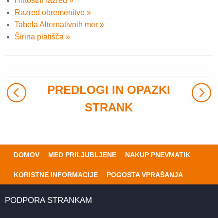
Hirtostni razred »
Razred obremenitve »
Tabela Alternativnih mer »
Širina platišča »
PREDLOGI IN OPAZKI
STRANK
DOMOV
MED PRILJUBLJENE
NAKUP PNEVMATIK
KORISTNE INFORMACIJE
POGOSTA VPRAŠANJA
PODPORA STRANKAM