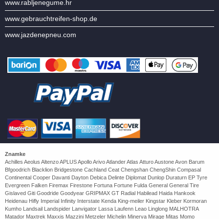
www.rabljenegume.hr
www.gebrauchtreifen-shop.de
www.jazdenepneu.com
Znamke
Achilles Aeolus Altenzo APLUS Apollo Arivo Atlander Atlas Atturo Austone Avon Barum
Bfgoodrich Blacklion Bridgestone Cachland Ceat Chengshan ChengShin Compasal
Continental Cooper Davanti Dayton Debica Delinte Diplomat Dunlop Duraturn EP Tyre
Evergreen Falken Firemax Firestone Fortuna Fortune Fulda General General Tire
Gislaved Giti Goodride Goodyear GRIPMAX GT Radial Habilead Haida Hankook
Heidenau Hifly Imperial Infinity Interstate Kenda King-meiler Kingstar Kleber Kormoran
Kumho Landsail Landspider Lanvigator Lassa Laufenn Leao Linglong MALHOTRA
Matador Maxtrek Maxxis Mazzini Metzeler Michelin Minerva Mirage Mitas Momo