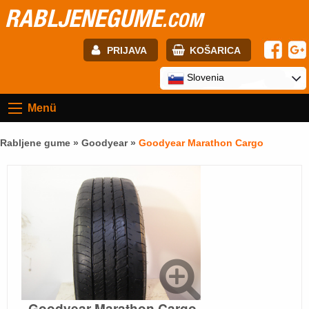
RABLJENEGUME
.COM
PRIJAVA
KOŠARICA
E-mail:
Slovenia
Menü
Geslo:
Rabljene gume »
Goodyear
»
Goodyear Marathon Cargo
Registracija
PRIJAVITE SE
Goodyear Marathon Cargo