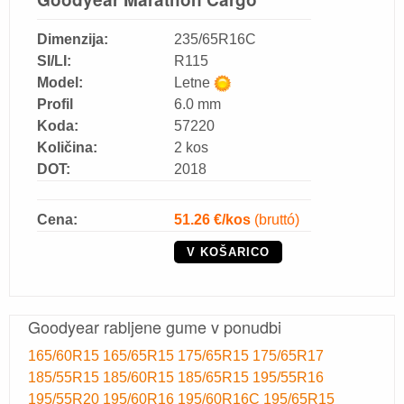
Dimenzija:
235/65R16C
SI/LI:
R115
Model:
Letne
Profil
6.0 mm
Koda:
57220
Količina:
2 kos
DOT:
2018
Cena:
51.26
€/kos
(bruttó)
V KOŠARICO
Goodyear rabljene gume v ponudbi
165/60R15
165/65R15
175/65R15
175/65R17
185/55R15
185/60R15
185/65R15
195/55R16
195/55R20
195/60R16
195/60R16C
195/65R15