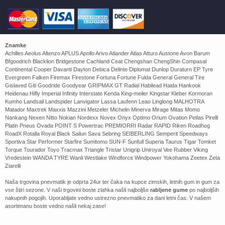
Znamke
Achilles Aeolus Altenzo APLUS Apollo Arivo Atlander Atlas Atturo Austone Avon Barum
Bfgoodrich Blacklion Bridgestone Cachland Ceat Chengshan ChengShin Compasal
Continental Cooper Davanti Dayton Debica Delinte Diplomat Dunlop Duraturn EP Tyre
Evergreen Falken Firemax Firestone Fortuna Fortune Fulda General General Tire
Gislaved Giti Goodride Goodyear GRIPMAX GT Radial Habilead Haida Hankook
Heidenau Hifly Imperial Infinity Interstate Kenda King-meiler Kingstar Kleber Kormoran
Kumho Landsail Landspider Lanvigator Lassa Laufenn Leao Linglong MALHOTRA
Matador Maxtrek Maxxis Mazzini Metzeler Michelin Minerva Mirage Mitas Momo
Nankang Nexen Nitto Nokian Nordexx Novex Onyx Optimo Orium Ovation Petlas Pirelli
Platin Pneus Ovada POINT S Powertrac PREMIORRI Radar RAPID Riken Roadhog
RoadX Rotalla Royal Black Sailun Sava Sebring SEIBERLING Semperit Speedways
Sportiva Star Performer Starfire Sumitomo SUN-F Sunfull Superia Taurus Tigar Tomket
Torque Tourador Toyo Tracmax Triangle Tristar Unigrip Uniroyal Vee Rubber Viking
Vredestein WANDA TYRE Wanli Westlake Windforce Windpower Yokohama Zeetex Zeta
Ziarelli
Naša trgovina pnevmatik je odprta 24ur ter čaka na kupce zimskih, letnih gum in gum za
vse štiri sezone. V naši trgovini boste zlahka našli najboljše
rabljene gume
po najboljših
nakupnih pogojih. Uporabljate vedno ustrezno pnevmatiko za dani letni čas. V našem
asortimanu boste vedno našli nekaj zase!