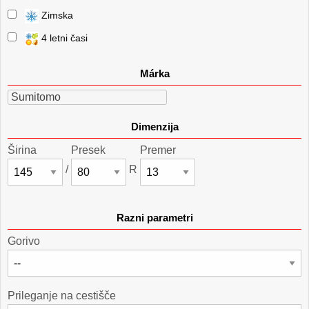
Zimska
4 letni časi
Márka
Sumitomo
Dimenzija
Širina
Presek
Premer
/
R
Razni parametri
Gorivo
Prileganje na cestišče