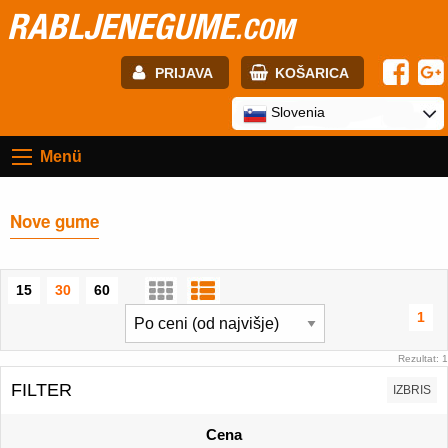
RABLJENEGUME
.COM
PRIJAVA
KOŠARICA
E-mail:
Slovenia
Menü
Geslo:
Nove gume
Registracija
PRIJAVITE SE
15
30
60
1
Rezultat: 1
FILTER
IZBRIS
Cena