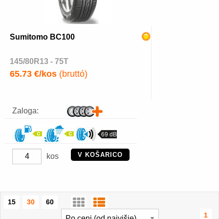
Sumitomo BC100
145/80R13 - 75T
65.73 €/kos
(bruttó)
Zaloga:
69 dB
V KOŠARICO
kos
15
30
60
1