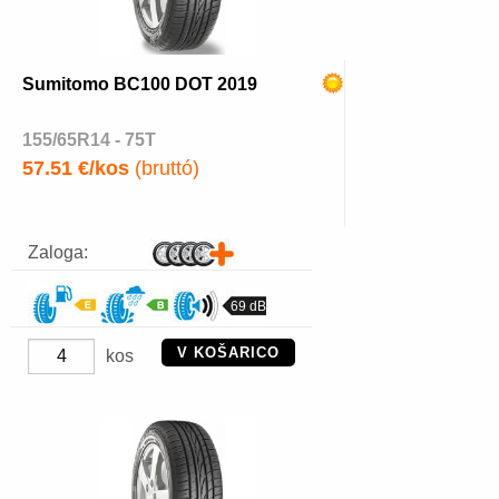
Sumitomo BC100 DOT 2019
155/65R14 - 75T
57.51 €/kos
(bruttó)
Zaloga:
69 dB
V KOŠARICO
kos