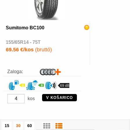
Sumitomo BC100
155/65R14 - 75T
69.56 €/kos
(bruttó)
Zaloga:
69 dB
V KOŠARICO
kos
15
30
60