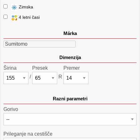
Zimska
4 letni časi
Márka
Sumitomo
Dimenzija
Širina
Presek
Premer
/
R
Razni parametri
Gorivo
Prileganje na cestišče