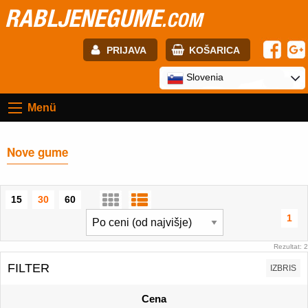
RABLJENEGUME
.COM
PRIJAVA
KOŠARICA
E-mail:
Slovenia
Menü
Geslo:
Nove gume
Registracija
PRIJAVITE SE
15
30
60
1
Rezultat: 2
FILTER
IZBRIS
Cena