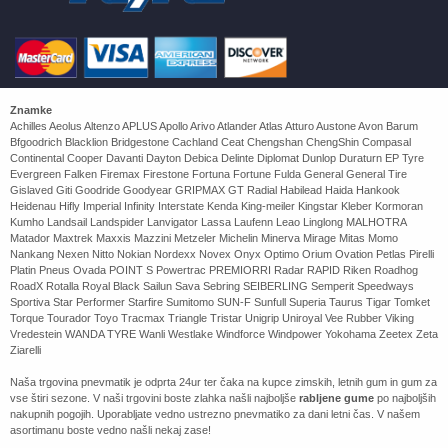
Znamke
Achilles Aeolus Altenzo APLUS Apollo Arivo Atlander Atlas Atturo Austone Avon Barum
Bfgoodrich Blacklion Bridgestone Cachland Ceat Chengshan ChengShin Compasal
Continental Cooper Davanti Dayton Debica Delinte Diplomat Dunlop Duraturn EP Tyre
Evergreen Falken Firemax Firestone Fortuna Fortune Fulda General General Tire
Gislaved Giti Goodride Goodyear GRIPMAX GT Radial Habilead Haida Hankook
Heidenau Hifly Imperial Infinity Interstate Kenda King-meiler Kingstar Kleber Kormoran
Kumho Landsail Landspider Lanvigator Lassa Laufenn Leao Linglong MALHOTRA
Matador Maxtrek Maxxis Mazzini Metzeler Michelin Minerva Mirage Mitas Momo
Nankang Nexen Nitto Nokian Nordexx Novex Onyx Optimo Orium Ovation Petlas Pirelli
Platin Pneus Ovada POINT S Powertrac PREMIORRI Radar RAPID Riken Roadhog
RoadX Rotalla Royal Black Sailun Sava Sebring SEIBERLING Semperit Speedways
Sportiva Star Performer Starfire Sumitomo SUN-F Sunfull Superia Taurus Tigar Tomket
Torque Tourador Toyo Tracmax Triangle Tristar Unigrip Uniroyal Vee Rubber Viking
Vredestein WANDA TYRE Wanli Westlake Windforce Windpower Yokohama Zeetex Zeta
Ziarelli
Naša trgovina pnevmatik je odprta 24ur ter čaka na kupce zimskih, letnih gum in gum za
vse štiri sezone. V naši trgovini boste zlahka našli najboljše
rabljene gume
po najboljših
nakupnih pogojih. Uporabljate vedno ustrezno pnevmatiko za dani letni čas. V našem
asortimanu boste vedno našli nekaj zase!