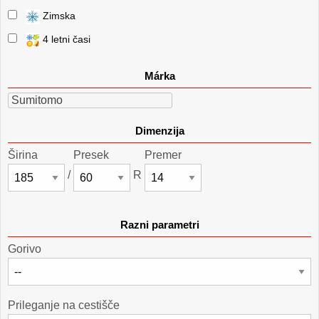
Zimska
4 letni časi
Márka
Sumitomo
Dimenzija
Širina
Presek
Premer
/
R
Razni parametri
Gorivo
Prileganje na cestišče