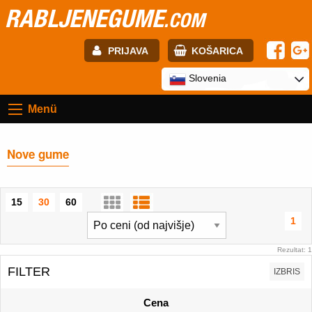
RABLJENEGUME
.COM
PRIJAVA
KOŠARICA
E-mail:
Slovenia
Menü
Geslo:
Nove gume
Registracija
PRIJAVITE SE
15
30
60
1
Rezultat: 1
FILTER
IZBRIS
Cena