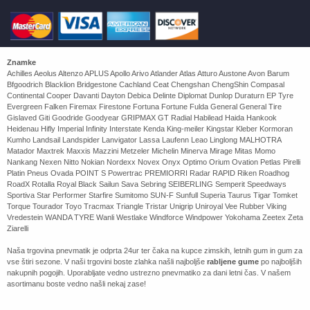
Znamke
Achilles Aeolus Altenzo APLUS Apollo Arivo Atlander Atlas Atturo Austone Avon Barum
Bfgoodrich Blacklion Bridgestone Cachland Ceat Chengshan ChengShin Compasal
Continental Cooper Davanti Dayton Debica Delinte Diplomat Dunlop Duraturn EP Tyre
Evergreen Falken Firemax Firestone Fortuna Fortune Fulda General General Tire
Gislaved Giti Goodride Goodyear GRIPMAX GT Radial Habilead Haida Hankook
Heidenau Hifly Imperial Infinity Interstate Kenda King-meiler Kingstar Kleber Kormoran
Kumho Landsail Landspider Lanvigator Lassa Laufenn Leao Linglong MALHOTRA
Matador Maxtrek Maxxis Mazzini Metzeler Michelin Minerva Mirage Mitas Momo
Nankang Nexen Nitto Nokian Nordexx Novex Onyx Optimo Orium Ovation Petlas Pirelli
Platin Pneus Ovada POINT S Powertrac PREMIORRI Radar RAPID Riken Roadhog
RoadX Rotalla Royal Black Sailun Sava Sebring SEIBERLING Semperit Speedways
Sportiva Star Performer Starfire Sumitomo SUN-F Sunfull Superia Taurus Tigar Tomket
Torque Tourador Toyo Tracmax Triangle Tristar Unigrip Uniroyal Vee Rubber Viking
Vredestein WANDA TYRE Wanli Westlake Windforce Windpower Yokohama Zeetex Zeta
Ziarelli
Naša trgovina pnevmatik je odprta 24ur ter čaka na kupce zimskih, letnih gum in gum za
vse štiri sezone. V naši trgovini boste zlahka našli najboljše
rabljene gume
po najboljših
nakupnih pogojih. Uporabljate vedno ustrezno pnevmatiko za dani letni čas. V našem
asortimanu boste vedno našli nekaj zase!