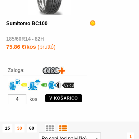
Sumitomo BC100
185/60R14 - 82H
75.86 €/kos
(bruttó)
Zaloga:
69 dB
V KOŠARICO
kos
15
30
60
1