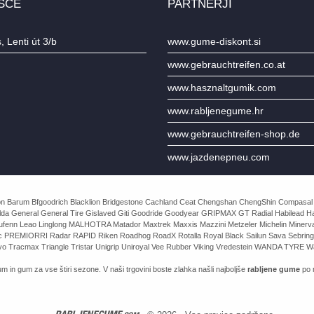
ŠČE
PARTNERJI
 Lenti út 3/b
www.gume-diskont.si
www.gebrauchtreifen.co.at
www.hasznaltgumik.com
www.rabljenegume.hr
www.gebrauchtreifen-shop.de
www.jazdenepneu.com
e Avon Barum Bfgoodrich Blacklion Bridgestone Cachland Ceat Chengshan ChengShin Compasal
da General General Tire Gislaved Giti Goodride Goodyear GRIPMAX GT Radial Habilead Haida
Laufenn Leao Linglong MALHOTRA Matador Maxtrek Maxxis Mazzini Metzeler Michelin Mine
rac PREMIORRI Radar RAPID Riken Roadhog RoadX Rotalla Royal Black Sailun Sava Sebring
o Tracmax Triangle Tristar Unigrip Uniroyal Vee Rubber Viking Vredestein WANDA TYRE Wa
m in gum za vse štiri sezone. V naši trgovini boste zlahka našli najboljše
rabljene gume
po n