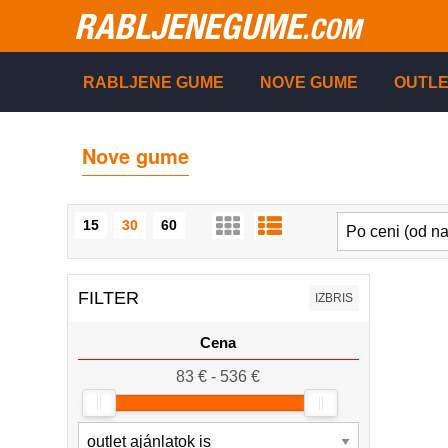
RABLJENEGUME
.COM
RABLJENE GUME
NOVE GUME
OUTLE
Nove gume
15
30
60
FILTER
IZBRIS
Cena
83 € - 536 €