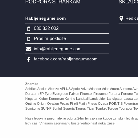
PODPORA STRANKAM
SKLADI
Rabljenegume.com
Rédics,
030 332 092
Prosim pokličite
info@rabljenegume.com
facebook.com/rabljenegumecom
Znamke
Achilles Aeolus Altenzo APLUS Apollo Arivo Atlander Atlas Atturo Auston
Duraturn EP Tyre Evergreen Falken Firemax Firestone Fortuna Fortune Ful
Kingstar Kleber Kormoran Kumho Landsail Landspider Lanvigator Lassa 
Optimo Orium Ovation Petlas Pirelli Platin Pneus Ovada POINT S Powert
Sumitomo SUN-F Sunfull Superia Taurus Tigar Tomket Torque Tourador Toy
Naša trgovina pnevmatik je odprta 24ur ter čaka na kupce zimskih, letnih gu
letni čas. V našem asortimanu boste vedno našli nekaj zase!