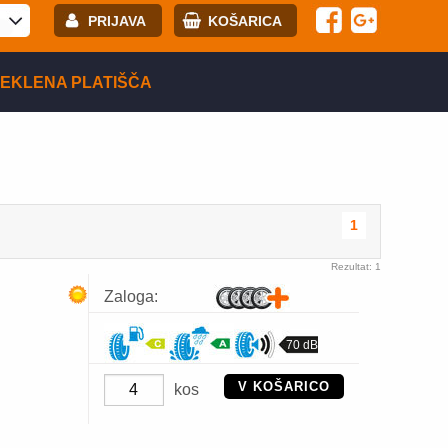
PRIJAVA
KOŠARICA
E-mail:
EKLENA PLATIŠČA
Geslo:
Registracija
PRIJAVITE SE
1
Rezultat: 1
Zaloga:
70 dB
V KOŠARICO
kos