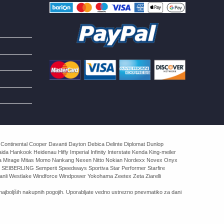
 Continental Cooper Davanti Dayton Debica Delinte Diplomat Dunlop
 Hankook Heidenau Hifly Imperial Infinity Interstate Kenda King-meiler
rva Mirage Mitas Momo Nankang Nexen Nitto Nokian Nordexx Novex Onyx
 SEIBERLING Semperit Speedways Sportiva Star Performer Starfire
nli Westlake Windforce Windpower Yokohama Zeetex Zeta Ziarelli
ajboljših nakupnih pogojih. Uporabljate vedno ustrezno pnevmatiko za dani