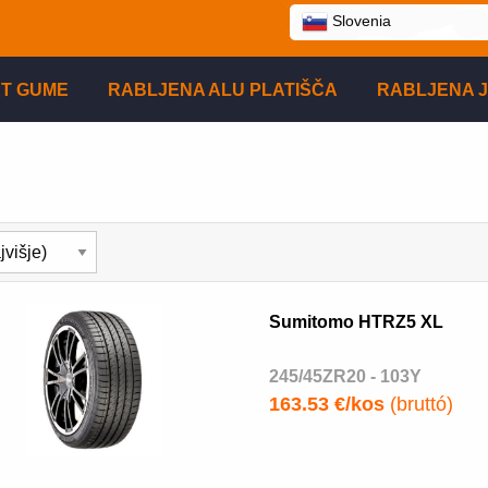
Slovenia
T GUME
RABLJENA ALU PLATIŠČA
RABLJENA J
Sumitomo HTRZ5 XL
245/45ZR20 - 103Y
163.53 €/kos
(bruttó)